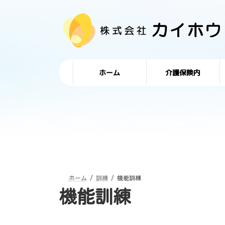
コ
ナ
ン
ビ
テ
ゲ
ン
ー
ツ
シ
へ
ョ
ス
ン
キ
に
ホーム
介護保険内
ッ
移
プ
動
ホーム
訓練
機能訓練
機能訓練