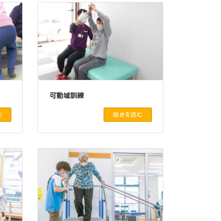
可動域訓練
む
続きを読む