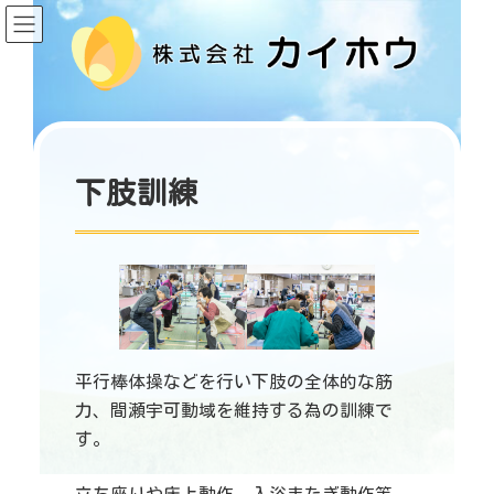
コ
ナ
ン
ビ
テ
ゲ
ン
ー
ツ
シ
へ
ョ
ス
ン
キ
に
ッ
移
プ
動
下肢訓練
平行棒体操などを行い下肢の全体的な筋
力、間瀬宇可動域を維持する為の訓練で
す。
立ち座りや床上動作、入浴またぎ動作等、