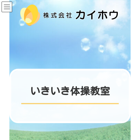
コ
ナ
ン
ビ
テ
ゲ
ン
ー
ツ
シ
へ
ョ
ス
ン
キ
に
ッ
移
プ
動
いきいき体操教室