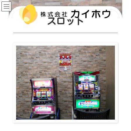
コ
ナ
ン
ビ
テ
ゲ
ン
ー
スロット
ツ
シ
へ
ョ
ス
ン
キ
に
ッ
移
プ
動