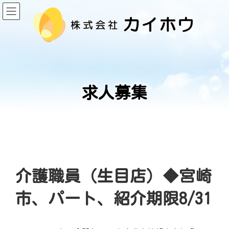
コ
ナ
ン
ビ
テ
ゲ
ン
ー
ツ
シ
へ
ョ
ス
ン
キ
に
ッ
移
プ
動
求人募集
介護職員（生目店）◆宮崎
市、パート、紹介期限8/31